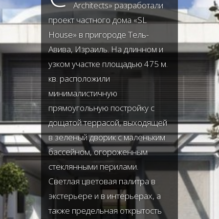
Architects» разработали
проект частного дома «SL
House» в пригороде Тель-
Авива, Израиль. На длинном и
узком участке площадью 475 м.
кв. расположили
минималистичную
прямоугольную постройку с
дощатой террасой, выходящей
в зеленый дворик с маленьким
бассейном, огороженным
стеклянными перилами.
Светлая цветовая палитра в
экстерьере и в интерьерах, а
также предельная открытость