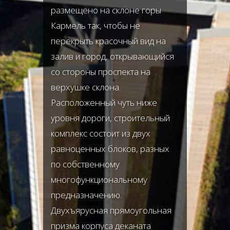
размещено на склоне горы
Кармель так, чтобы не
перекрыть красочный вид на
залив и город, открывающийся
со стороны проспекта на
верхушке склона.
Расположенный чуть ниже
уровня дороги, строительный
комплекс состоит из двух
равноценных блоков, разных
по собственному
многофункциональному
предназначению.
Двухъярусная прямоугольная
призма корпуса деканата