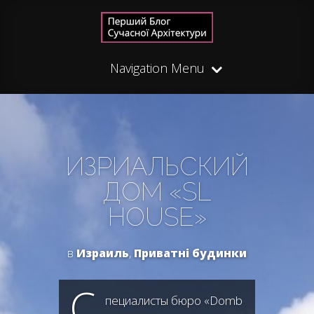
Navigation Menu
ИЗРИАЛЬСКИЙ
ДОМ «SL
HOUSE»
в
Израиль
,
Приватні будинки
С
пециалисты бюро «Domb