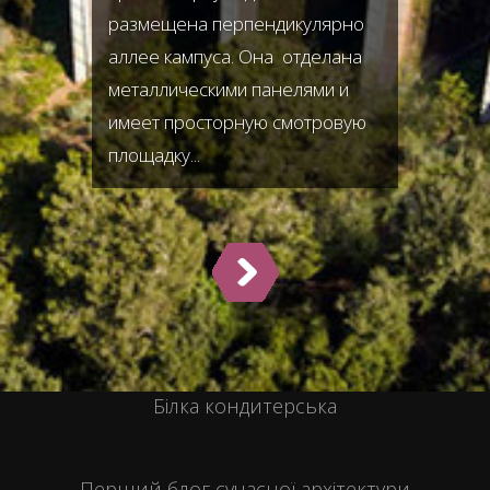
размещена перпендикулярно
аллее кампуса. Она отделана
металлическими панелями и
имеет просторную смотровую
площадку...
Білка кондитерська
Перший блог сучасної архітектури