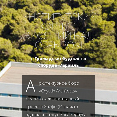
ИНСТИТУТСКИЙ
КОРПУС,
ВИСЯЩИЙ НАД
ОБРЫВОМ
в
Громадські будівлі та
споруди
,
Израиль
А
рхитектурное бюро
«Chyutin Architects»
реализовало масштабный
проект в Хайфе (Израиль).
Здание институтского корпуса