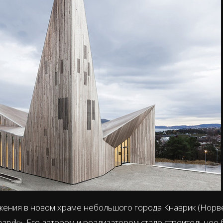
жения в новом храме небольшого города Кнаврик (Норве
arvik». Его автором и реализатором стало строительное бю