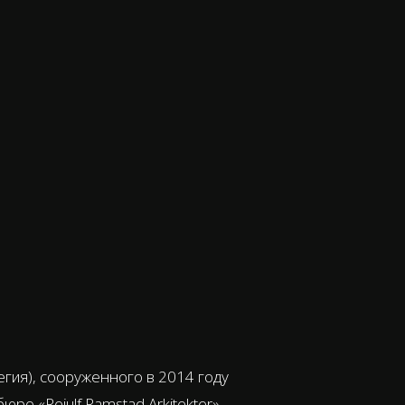
гия), сооруженного в 2014 году
ро «Reiulf Ramstad Arkitekter»,