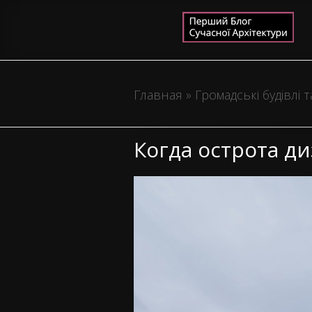
Главная
»
Громадські будівлі 
Когда острота д