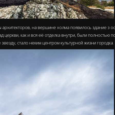
 архитекторов, на вершине холма появилось здание з о
д церкви, как и вся её отделка внутри, были полностью 
везду, стало неким центром культурной жизни городка.