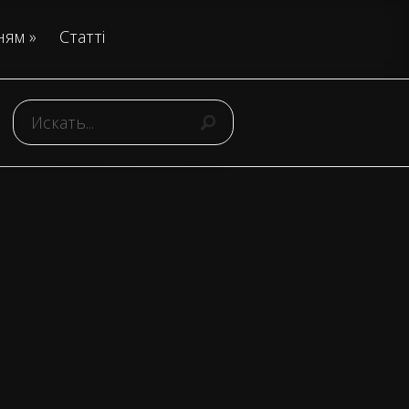
ням
»
Статті