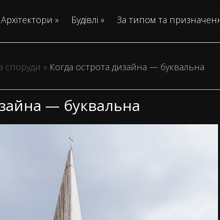
Архітектори
»
Будівлі
»
За типом та призначен
та споруди
»
Когда острота дизайна — буквальна
изайна — буквальна