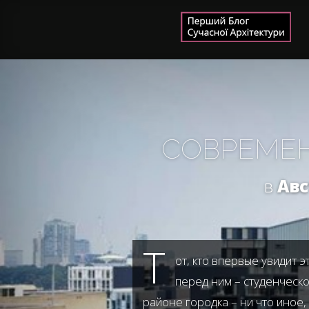
СОВРЕМЕН
в
Ав
Т
от, кто впервые увидит 
перед ним – студенческо
районе городка – ни что иное,