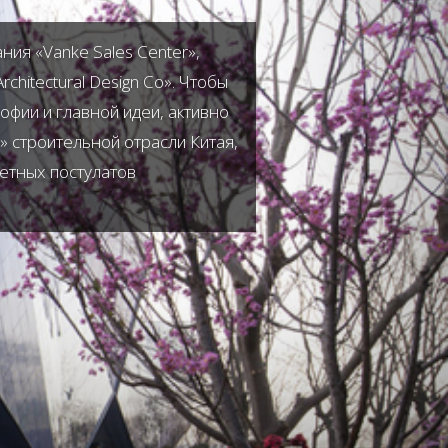
ия «Vanke Sales Center»,
hitectural Design Co». Чтобы
офии и главной идеи, активно
» строительной отрасли Китая,
тетных постулатов