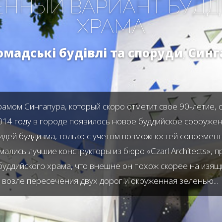
ННЫЙ ВАРИАНТ БУД
ХРАМА
омадські будівлі та споруди
,
Синг
амом Сингапура, который скоро отметит свое 90-летие, 
2014 году в городе появилось новое буддийское сооружен
дей буддизма, только с учетом возможностей современн
ались лучшие конструкторы из бюро «Czarl Architects»,
уддийского храма, что внешне он похож скорее на изящн
 возле пересечения двух дорог и окруженная зеленью...