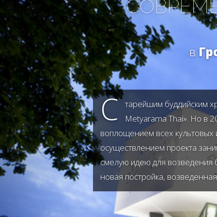
СОВРЕМЕ
в
Гр
С
тарейшим буддийским хр
Metyarama Thai». Но в 
воплощением всех культовых и
осуществлением проекта заним
смелую идею для возведения б
новая постройка, возведенная