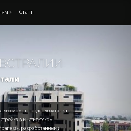
ням
»
Статті
АВСТРАЛИИ
ртали
яд ли сможет предположить, что
стройка в институтском
Urbanest», разработанный и