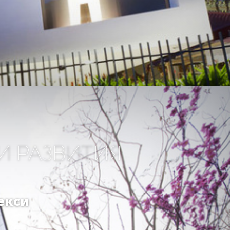
 РАЗВИТИЯ
екси