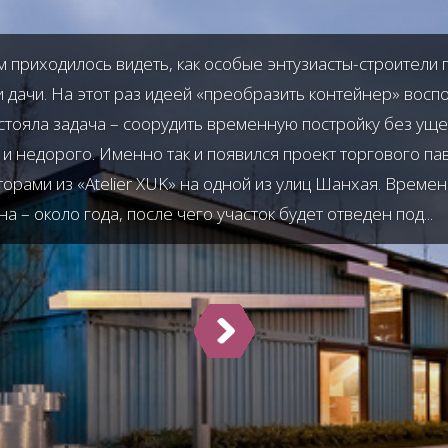
ам приходилось видеть, как особые энтузиасты-строител
и дачи. На этот раз идеей «преобразить контейнер» восп
стояла задача – соорудить временную постройку без уще
и недорого. Именно так и появился проект торгового пав
торами из «Atelier XUK» на одной из улиц Шанхая. Време
 – около года, после чего участок будет отведен под...