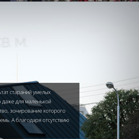
. М.
ьтат стараний умелых
о даже для маленькой
ство, зонирование которого
семь. А благодаря отсутствию