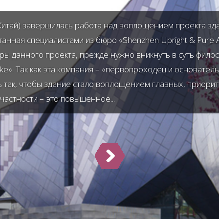
Китай) завершилась работа над воплощением проекта здан
нная специалистами из бюро «Shenzhen Upright & Pure Arc
ры данного проекта, прежде нужно вникнуть в суть филос
e». Так как эта компания – «первопроходец и основатель
ь так, чтобы здание стало воплощением главных, приори
частности – это повышенное...