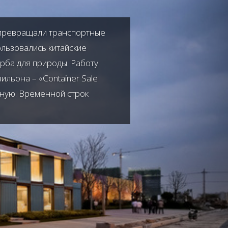
и превращали транспортные
ользовались китайские
рба для природы. Работу
ильона – «Container Sale
нную. Временной строк