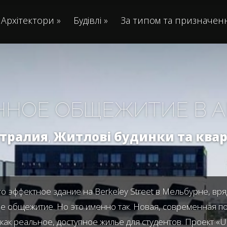
Архітектори
»
Будівлі
»
За типом та призначен
НОЕ ОБЩЕЖИТИЕ В 
стралия
,
Житлові будинки та ква
это эффектное здание на Berkeley Street в Мельбурне, вр
е общежитие. Но это именно так. Новая, современная по
 как реальное, доступное жилье для студентов. Проект «