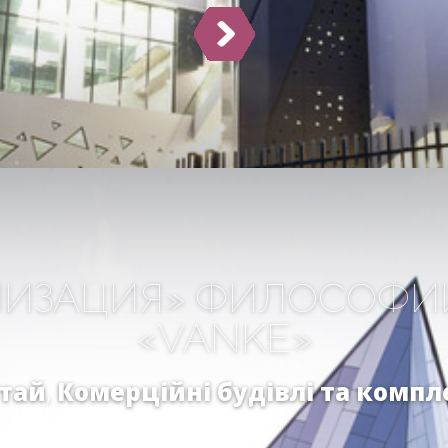
ЛИЗАЦИЯ» ФИЛОСОФИИ
«VANKE»
тай
,
Комерційні будівлі та компл