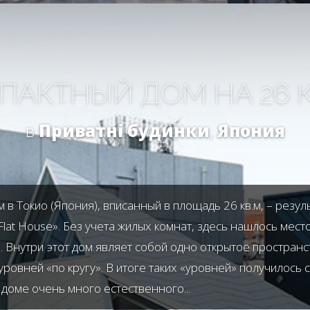
ПАКТНЫЙ ДОМ НА 26 КВ
в
Приватні будинки
,
Япония
в Токио (Япония), вписанный в площадь 26 кв.м, – резул
lat House». Без учета жилых комнат, здесь нашлось мест
. Внутри этот дом являет собой одно открытое простран
ровней «по кругу». В итоге таких «уровней» получилось 
доме очень много естественного...