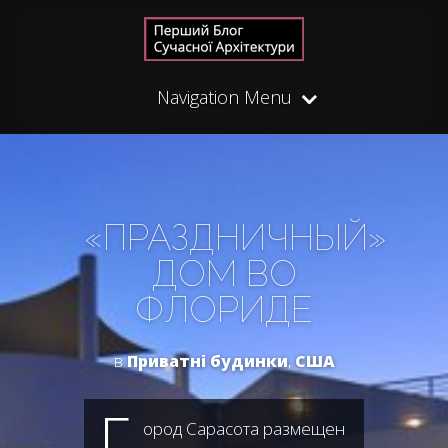
Navigation Menu
«ПРАЗДНИЧНЫЙ»
ДОМ ВО
ФЛОРИДЕ
в
Приватні будинки
,
США
Г
ород Сарасота размещен