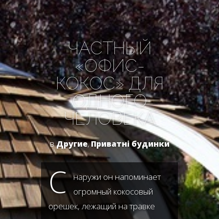
ЧАСТНЫЙ
«ОФИС-
КОКОС» ДЛЯ
ОДНОГО
ЧЕЛОВЕКА
в
Другие
,
Приватні будинки
С
наружи он напоминает
огромный кокосовый
орешек, лежащий на травке