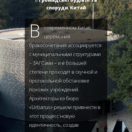
в
Громадські будівлі та
споруди
,
Китай
В
современном Китае,
церемония
бракосочетания ассоциируется
с муниципальными структурами
– ЗАГСами – и в большей
степени проходит в скучной и
протокольной обстановке
похожих учреждений.
Архитекторы из бюро
«Urbanus» решили привнести в
этот процесс новую
идентичность, создав