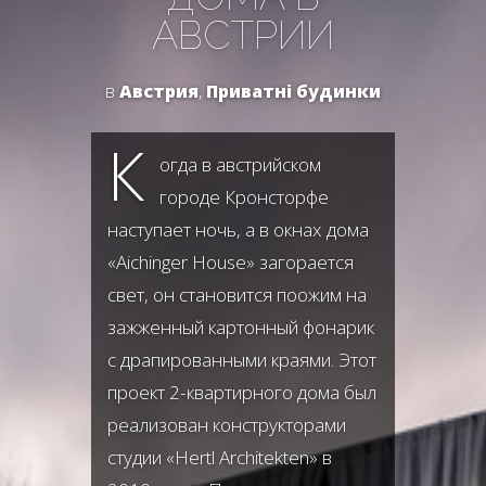
АВСТРИИ
в
Австрия
,
Приватні будинки
К
огда в австрийском
городе Кронсторфе
наступает ночь, а в окнах дома
«Aichinger House» загорается
свет, он становится поожим на
зажженный картонный фонарик
с драпированными краями. Этот
проект 2-квартирного дома был
реализован конструкторами
студии «Hertl Architekten» в