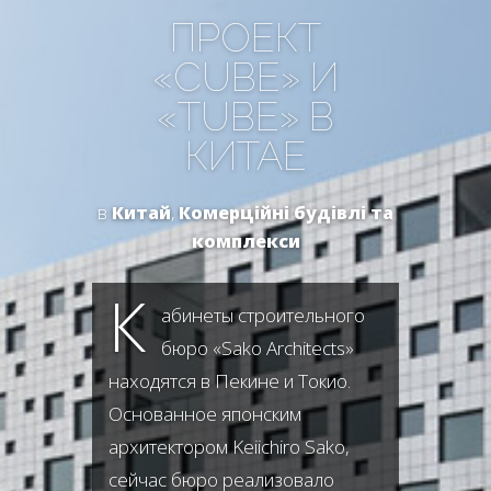
ПРОЕКТ
«CUBE» И
«TUBE» В
КИТАЕ
в
Китай
,
Комерційні будівлі та
комплекси
К
абинеты строительного
бюро «Sako Architects»
находятся в Пекине и Токио.
Основанное японским
архитектором Keiichiro Sako,
сейчас бюро реализовало