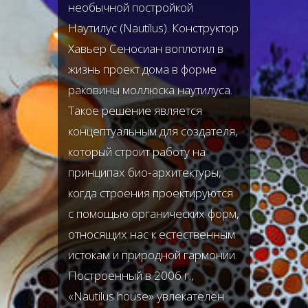
необычной постройкой
Наутилус (Nautilus). Конструктор
Хавьер Сеносиан воплотил в
жизнь проект дома в форме
раковины моллюска наутилуса.
Такое решение является
концептуальным для создателя,
который строит работу на
принципах био-архитектуры,
когда строения проектируются
с помощью органических форм,
относящих нас к естественным
истокам и природной гармонии.
Построенный в 2006 г.,
«Nautilus house» увлекателен