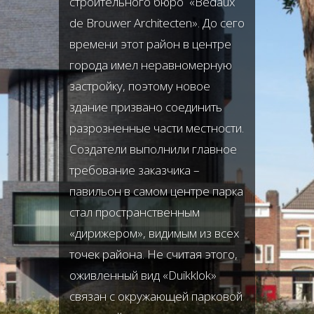
строительного бюро «Bedaux
de Brouwer Architecten». До сего
времени этот район в центре
города имел неравномерную
застройку, поэтому новое
здание призвано соединить
разрозненные части местности.
Создатели выполнили главное
требование заказчика –
павильон в самом центре парка
стал пространственным
«дирижером», видимым из всех
точек района. Не считая этого,
оживленный вид «Duikklok»
связан с окружающей парковой