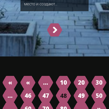
место и создают...
«
«
...
10
20
30
...
46
47
48
49
50
...
60
70
80
...
»