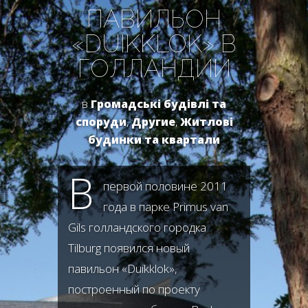
ПАВИЛЬОН
«DUIKKLOK» В
ГОЛЛАНДИИ
в
Громадські будівлі та
споруди
,
Другие
,
Житлові
будинки та квартали
В
первой половине 2011
года в парке Primus van
Gils голландского городка
Tilburg появился новый
павильон «Duikklok»,
построенный по проекту