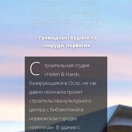
РЕБРИСТЫЙ
КУЛЬТУРНЫЙ
ЦЕНТР В ОСЛО
в
Громадські будівлі та
споруди
,
Норвегия
С
троительная студия
«Helen & Hard»,
базирующаяся в Осло, не так
давно окончила проект
строительства культурного
центра с библиотекой в
норвежском городке
«Vennesla». В здании с