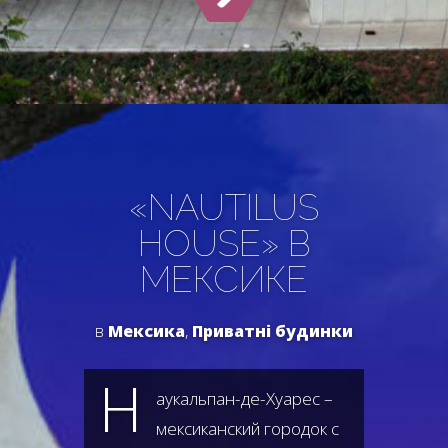
«NAUTILUS
HOUSE» В
МЕКСИКЕ
в
Мексика
,
Приватні будинки
Н
аукальпан-де-Хуарес –
мексиканский городок с