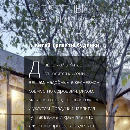
ПЛОТНЫХ
ЗАСТРОЕК В
КИТАЕ
в
Китай
,
Приватні будинки
Д
авно чай в Китае
относится к «семи
вещам, надобным ежедневно»
совместно с дровами, рисом,
маслом, солью, соевым соусом
и уксусом. Традиции чаепития
тут так важны и хранимы, что
для этого процесса выделяют